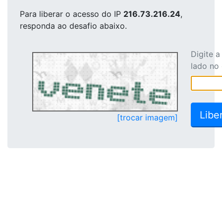
Para liberar o acesso
do IP
216.73.216.24
,
responda ao desafio abaixo.
Digite 
lado no
[trocar imagem]