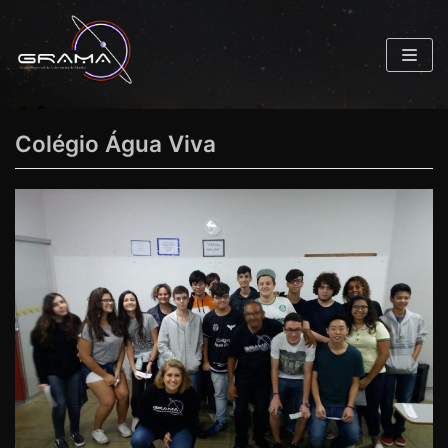
Pular
para
o
conteúdo
Colégio Água Viva