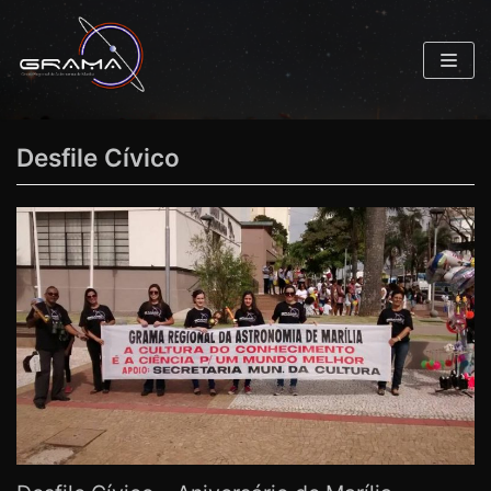
Pular
para
o
conteúdo
Desfile Cívico