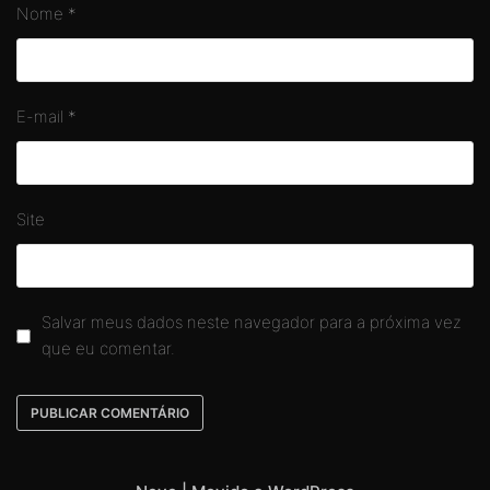
Nome
*
E-mail
*
Site
Salvar meus dados neste navegador para a próxima vez
que eu comentar.