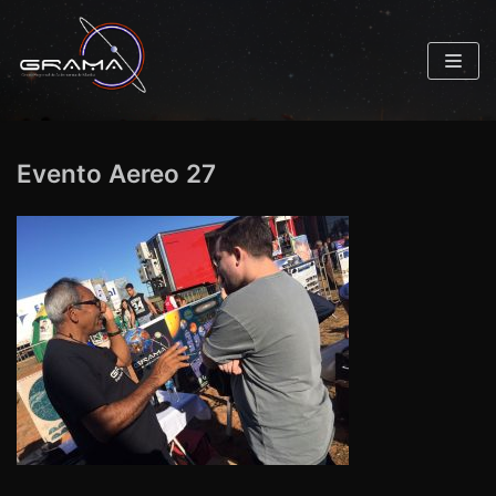
Pular
para
o
conteúdo
Evento Aereo 27