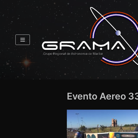
Pular
para
o
conteúdo
Evento Aereo 3