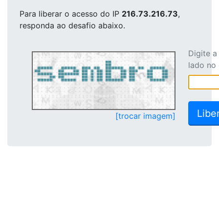
Para liberar o acesso
do IP
216.73.216.73
,
responda ao desafio abaixo.
Digite 
lado no
[trocar imagem]