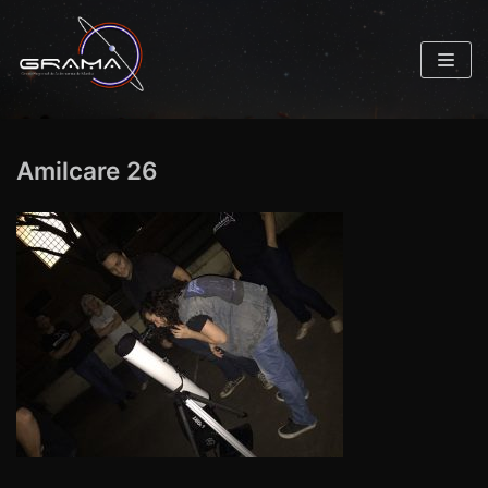
Pular
para
o
conteúdo
Amilcare 26