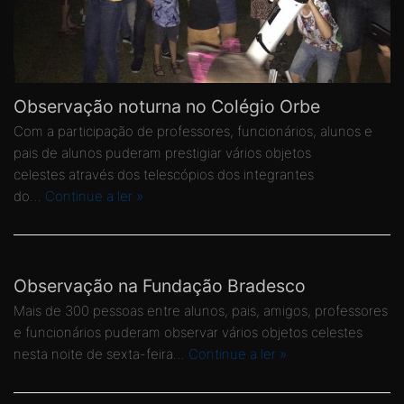
Observação noturna no Colégio Orbe
Com a participação de professores, funcionários, alunos e
pais de alunos puderam prestigiar vários objetos
celestes através dos telescópios dos integrantes
do…
Continue a ler »
Observação na Fundação Bradesco
Mais de 300 pessoas entre alunos, pais, amigos, professores
e funcionários puderam observar vários objetos celestes
nesta noite de sexta-feira…
Continue a ler »