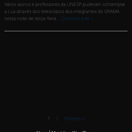
Vários alunos e professores da UNESP puderam contemplar
a Lua através dos telescópios dos integrantes do GRAMA
nesta noite de terça-feira…
Continue a ler »
1
2
Próximo »